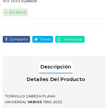
10.5 13/32 Sujeauto
En Stock
check
Compartir
Tweet
Whatsapp
Descripción
Detalles Del Producto
TORNILLO CABEZA PLANA
UNIVERSAL
VARIOS
1950-2022