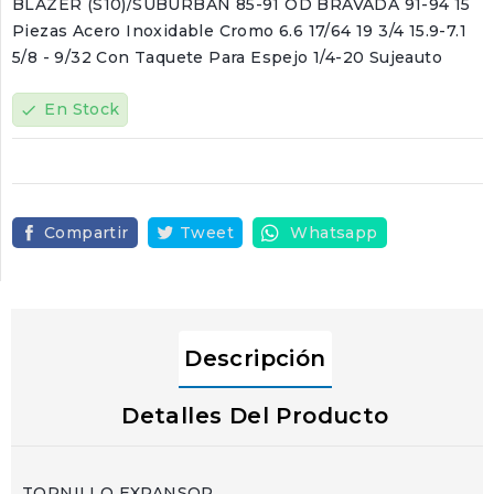
BLAZER (S10)/SUBURBAN 85-91 OD BRAVADA 91-94 15
Piezas Acero Inoxidable Cromo 6.6 17/64 19 3/4 15.9-7.1
5/8 - 9/32 Con Taquete Para Espejo 1/4-20 Sujeauto
En Stock
check
Compartir
Tweet
Whatsapp
Descripción
Detalles Del Producto
TORNILLO EXPANSOR