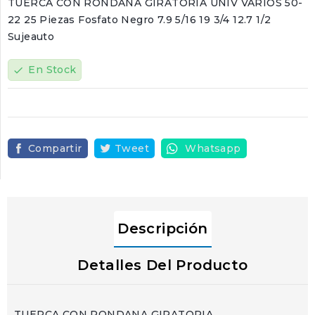
TUERCA CON RONDANA GIRATORIA UNIV VARIOS 50-
22 25 Piezas Fosfato Negro 7.9 5/16 19 3/4 12.7 1/2
Sujeauto
En Stock
check
Compartir
Tweet
Whatsapp
Descripción
Detalles Del Producto
TUERCA CON RONDANA GIRATORIA