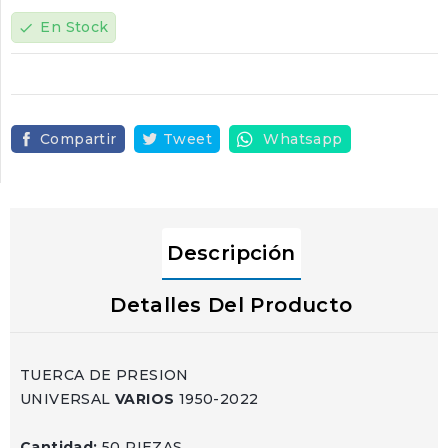
En Stock
check
Compartir
Tweet
Whatsapp
Descripción
Detalles Del Producto
TUERCA DE PRESION
UNIVERSAL
VARIOS
1950-2022
Cantidad:
50 PIEZAS