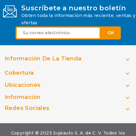
Suscríbete a nuestro boletín
Obten toda la información más reciente, ventas y
ofertas
Información De La Tienda

Cobertura

Ubicaciones

Información

Redes Sociales

Copyright © 2023 Sujeauto S. A. de C. V. Todos los